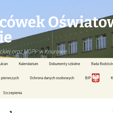
acówek Oświatow
ie
ickiej oraz MOPP w Knurowie
ulcan
Kalendarium
Dokumenty szkolne
Rada Rodzic
s pierwszych
Ochrona danych osobowych
BIP
K
Szczepienia