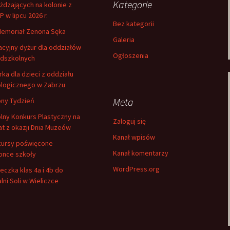
Kategorie
żdzających na kolonie z
 w lipcu 2026 r.
Bez kategorii
Memoriał Zenona Sęka
Galeria
cyjny dyżur dla oddziałów
Ogłoszenia
dszkolnych
rka dla dzieci z oddziału
logicznego w Zabrzu
Meta
ony Tydzień
lny Konkurs Plastyczny na
Zaloguj się
at z okazji Dnia Muzeów
Kanał wpisów
ursy poświęcone
Kanał komentarzy
once szkoły
WordPress.org
eczka klas 4a i 4b do
lni Soli w Wieliczce