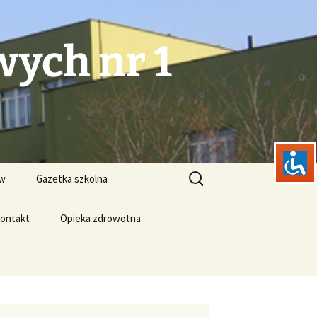
ych nr 1
Szukaj:
ów
Gazetka szkolna
ontakt
Opieka zdrowotna