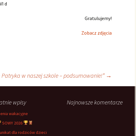
VI d
Gratulujemy!
Zobacz zdjęcia
o Patryka w naszej szkole – podsumowanie!”
→
atnie wpisy
Najnowsze komentarze
enia wakacyjne
SOWY 2026
nikat dla rodziców dzieci