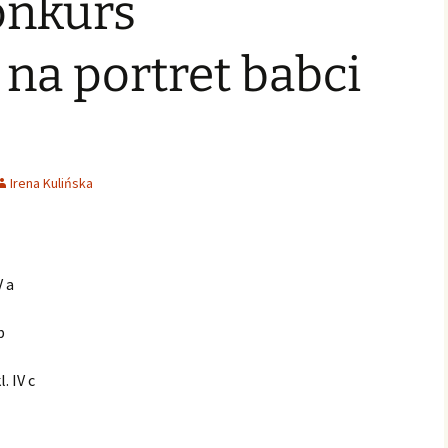
onkurs
 na portret babci
Irena Kulińska
V a
b
. IV c