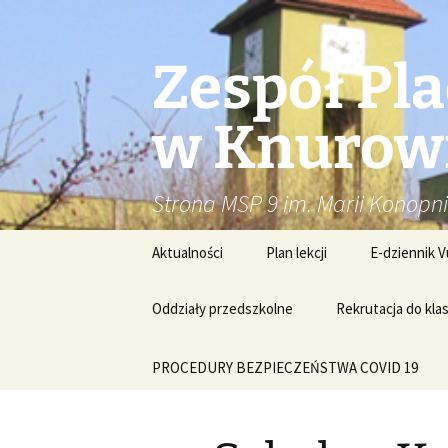
Przejdź
do
treści
Zespół Pl
w Knurow
Strona MSP 9 im. Marii Konopn
Aktualności
Plan lekcji
E-dziennik V
Oddziały przedszkolne
Rekrutacja do kla
PROCEDURY BEZPIECZEŃSTWA COVID 19