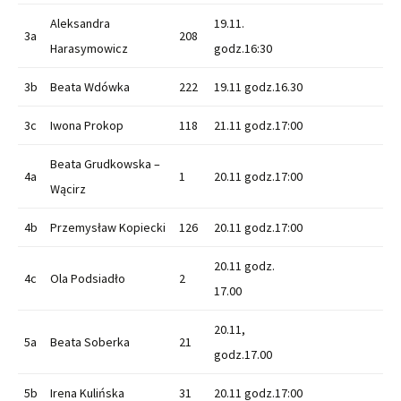
Aleksandra
19.11.
3a
208
Harasymowicz
godz.16:30
3b
Beata Wdówka
222
19.11 godz.16.30
3c
Iwona Prokop
118
21.11 godz.17:00
Beata Grudkowska –
4a
1
20.11 godz.17:00
Wącirz
4b
Przemysław Kopiecki
126
20.11 godz.17:00
20.11 godz.
4c
Ola Podsiadło
2
17.00
20.11,
5a
Beata Soberka
21
godz.17.00
5b
Irena Kulińska
31
20.11 godz.17:00