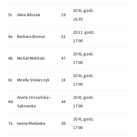
20 XI, godz.
5c
Alina Włosek
19
16.30
20.11. godz.
6a
Barbara Bismor
32
17:00
20 XI, godz.
6b
Michał Moliński
47
17:00
20 XI, godz.
6c
Mirella Stolarczyk
18
17:00
Aneta Orszańska –
20 XI, godz.
6d
44
Sękowska
17:00
20 XI, godz.
7a
Iwona Maślanka
36
17:00