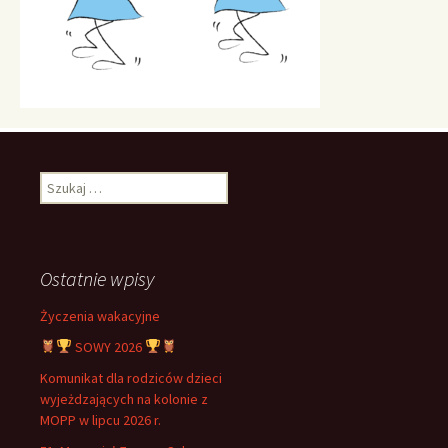
Szukaj:
Ostatnie wpisy
Życzenia wakacyjne
SOWY 2026
Komunikat dla rodziców dzieci
wyjeżdzających na kolonie z
MOPP w lipcu 2026 r.