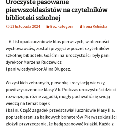
Uroczyste pasowanie
pierwszoklasistów na czytelników
biblioteki szkolnej
12 listopada 2024
Bez kategorii
Irena Kulińska
6 listopada uczniowie klas pierwszych, w obecności
wychowawców, zostali przyjęci w poczet czytelników
szkolnej biblioteki. Gośćmi na uroczystości były pani
dyrektor Marzena Rudzewicz
i pani wicedyrektor Alina Długosz.
Wszystkich zebranych, piosenką i recytacją wierszy,
powitały uczennice klasy V b. Podczas uroczystości dzieci
rozwiązując różne zagadki, mogły pochwalić się swoją
wiedzą na temat bajek
i baśni. Część zagadek przedstawiali uczniowie klasy II a,
poprzebierani za bajkowych bohaterów. Pierwszoklasiści
złożyli przyrzeczenie, że będą szanować książki. Każde z