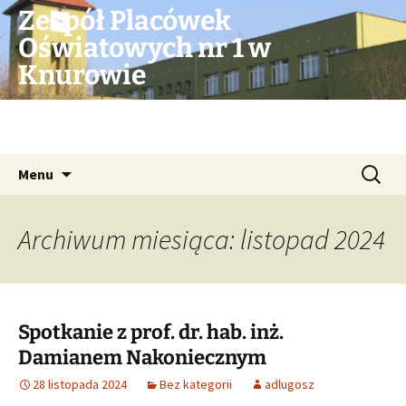
Przejdź
Zespół Placówek
do
Oświatowych nr 1 w
treści
Knurowie
Strona MSP 9 im. Marii Konopnickiej oraz
MOPP w Knurowie
Szukaj:
Menu
Archiwum miesiąca: listopad 2024
Spotkanie z prof. dr. hab. inż.
Damianem Nakoniecznym
28 listopada 2024
Bez kategorii
adlugosz