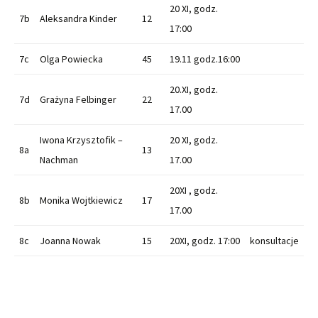
20 XI, godz.
7b
Aleksandra Kinder
12
17:00
7c
Olga Powiecka
45
19.11 godz.16:00
20.XI, godz.
7d
Grażyna Felbinger
22
17.00
Iwona Krzysztofik –
20 XI, godz.
8a
13
Nachman
17.00
20XI , godz.
8b
Monika Wojtkiewicz
17
17.00
8c
Joanna Nowak
15
20XI, godz. 17:00
konsultacje