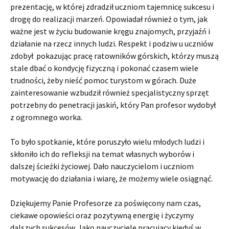
prezentację, w której zdradził uczniom tajemnicę sukcesu i
drogę do realizacji marzeń. Opowiadał również o tym, jak
ważne jest w życiu budowanie kręgu znajomych, przyjaźń i
działanie na rzecz innych ludzi. Respekt i podziw u uczniów
zdobył pokazując pracę ratowników górskich, którzy muszą
stale dbać o kondycję fizyczną i pokonać czasem wiele
trudności, żeby nieść pomoc turystom w górach. Duże
zainteresowanie wzbudził również specjalistyczny sprzęt
potrzebny do penetracji jaskiń, który Pan profesor wydobył
z ogromnego worka.
To było spotkanie, które poruszyło wielu młodych ludzi i
skłoniło ich do refleksji na temat własnych wyborów i
dalszej ścieżki życiowej. Dało nauczycielom i uczniom
motywację do działania i wiarę, że możemy wiele osiągnąć.
Dziękujemy Panie Profesorze za poświęcony nam czas,
ciekawe opowieści oraz pozytywną energię i życzymy
dalszych sukcesów. Jako nauczyciele pracujący kiedyś w