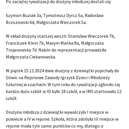
Po zaciętej rywalizacji do drużyny młodszej dostali się:
Szymon Buziak 3a, Tymoteusz Dyrcz 5a, Radosław
Brzozowski 6d, Małgorzata Wieczorek 5a.
W skład drużyny starszej weszli: Stanisław Wieczorek 7b,
Franciszek Klein 7b, Maxym Mańka 8a, Małgorzata
Trojanowska 7d. Nabór do reprezentacji prowadziła
Małgorzata Ciekanowska.
W piątek 15.11.2024 dwie drużyny z dziewiątki pojechały do
Gliwic na Rejonowe Zawody Igrzysk Dzieci i Młodzieży
Szkolnej w szachach. W tym roku do rywalizacji zgłosiło się
bardzo dużo szkół: w ID było 18 szkół, a w IMS startowało 12
szkół.
Drużyna młodsza z dziewiątki wywalczyła I miejsce w
powiecie a IV w rejonie. Szkoła, która zdobyła III miejsce w
rejonie miała tyle samo punktów co my, dlatego o