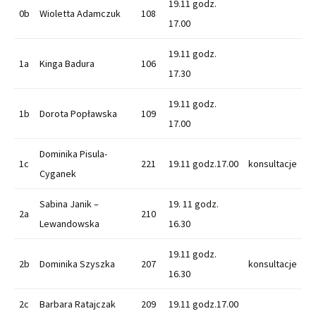
19.11 godz.
0b
Wioletta Adamczuk
108
17.00
19.11 godz.
1a
Kinga Badura
106
17.30
19.11 godz.
1b
Dorota Popławska
109
17.00
Dominika Pisula-
1c
221
19.11 godz.17.00
konsultacje
Cyganek
Sabina Janik –
19. 11 godz.
2a
210
Lewandowska
16.30
19.11 godz.
2b
Dominika Szyszka
207
konsultacje
16.30
2c
Barbara Ratajczak
209
19.11 godz.17.00