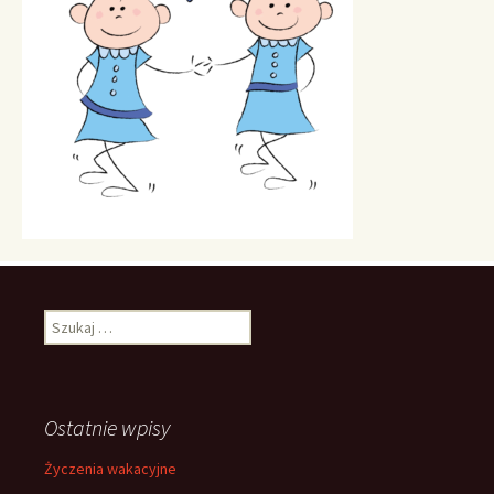
Szukaj:
Ostatnie wpisy
Życzenia wakacyjne