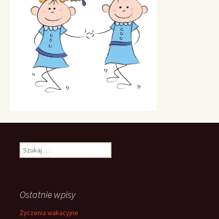
Szukaj:
Ostatnie wpisy
Życzenia wakacyjne