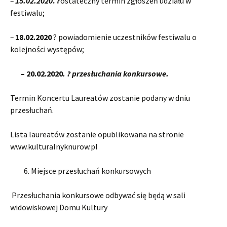
–
15.02.2020
.
?
ostateczny termin zgłoszeń udziału w
festiwalu;
–
18.02.2020
? powiadomienie uczestników festiwalu o
kolejności występów;
– 20.02.2020
. ? przesłuchania konkursowe.
Termin Koncertu Laureatów zostanie podany w dniu
przesłuchań.
Lista laureatów zostanie opublikowana na stronie
www.kulturalnyknurow.pl
6. Miejsce przesłuchań konkursowych
Przesłuchania konkursowe odbywać się będą w sali
widowiskowej Domu Kultury