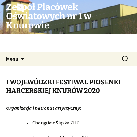
Przejdź
Zespół Placówek
do
Oświatowych nr 1 w
treści
Knurowie
Strona MSP 9 im. Marii Konopnickiej oraz
MOPP w Knurowie
Szukaj:
Menu
I WOJEWÓDZKI FESTIWAL PIOSENKI
HARCERSKIEJ KNURÓW 2020
Organizacja
i patronat artystyczny
:
–
Chorągiew Śląska ZHP